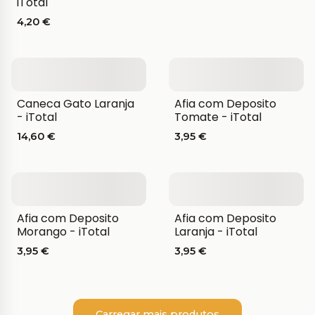
iTotal
4,20 €
Caneca Gato Laranja
Afia com Deposito
- iTotal
Tomate - iTotal
14,60 €
3,95 €
Afia com Deposito
Afia com Deposito
Morango - iTotal
Laranja - iTotal
3,95 €
3,95 €
Carregar mais produtos