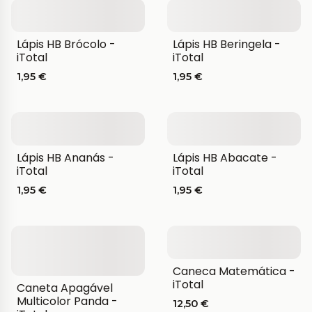
Lápis HB Brócolo -
Lápis HB Beringela -
iTotal
iTotal
1,95 €
1,95 €
Lápis HB Ananás -
Lápis HB Abacate -
iTotal
iTotal
1,95 €
1,95 €
Caneca Matemática -
iTotal
Caneta Apagável
Multicolor Panda -
12,50 €