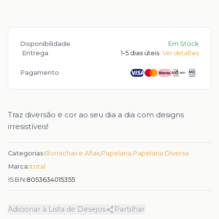
Disponibilidade
Em Stock
Entrega
1-5 dias úteis
Ver detalhes
Pagamento
Traz diversão e cor ao seu dia a dia com designs
irresistíveis!
Categorias:
Borrachas e Afias
,
Papelaria
,
Papelaria Diversa
Marca:
itotal
ISBN:
8053634015355
Adicionar à Lista de Desejos
Partilhar