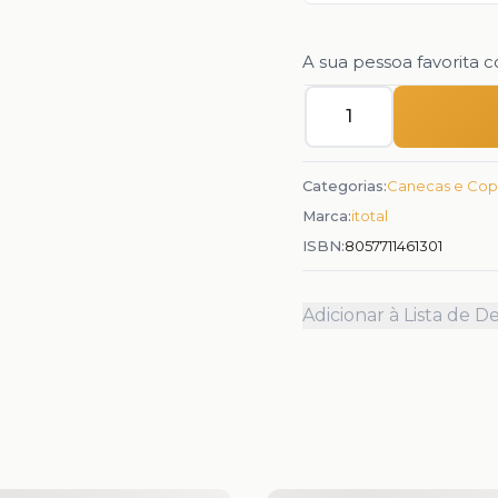
A sua pessoa favorita c
Quantidade
Categorias:
Canecas e Cop
Marca:
itotal
ISBN:
8057711461301
Adicionar à Lista de D