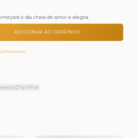
omeçará o dia cheia de amor e alegria.
ADICIONAR AO CARRINHO
os
,
Presentes
esejos
Partilhar