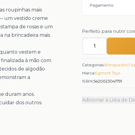
Pagamento
as roupinhas mais
s — um vestido creme
estampa de rosas e um
Perfeito para nutrir co
a na brincadeira mais
Quantidade
nquanto vestem e
 finalizada à mão com
Categorias:
Brinquedos
,
Fa
 tecidos de algodão
Marca:
Egmont Toys
demonstram a
ISBN:
5420023041791
ue duram anos.
Adicionar à Lista de D
cuidar dos outros.