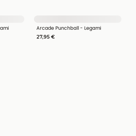
gami
Arcade Punchball - Legami
27,95 €