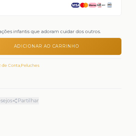
rações infantis que adoram cuidar dos outros.
ADICIONAR AO CARRINHO
z de Conta
,
Peluches
esejos
Partilhar