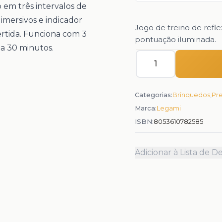
o em três intervalos de
imersivos e indicador
Jogo de treino de refle
rtida. Funciona com 3
pontuação iluminada.
 a 30 minutos.
Quantidade
Categorias:
Brinquedos
,
Pre
Marca:
Legami
ISBN:
8053610782585
Adicionar à Lista de D