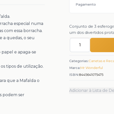
Pagamento
falda.
orracha especial numa
Conjunto de 3 esferog
as com essa borracha.
um dos divertidos prot
te a quedas, o seu
Quantidade
o papel e apaga-se
Categorias:
Canetas e Rec
s tipos de utilização.
Marca:
Mr Wonderful
ISBN:
8445641075475
 para que a Mafalda o
Adicionar à Lista de D
as podem ser