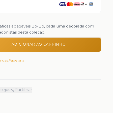
ráficas apagáveis Bo-Bo, cada uma decorada com
agonistas desta coleção.
ADICIONAR AO CARRINHO
argas
,
Papelaria
esejos
Partilhar