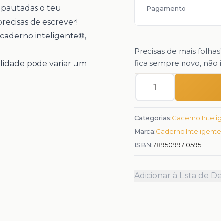
s pautadas o teu
Pagamento
recisas de escrever!
caderno inteligente®,
Precisas de mais folha
fica sempre novo, não 
alidade pode variar um
Quantidade
Categorias:
Caderno Inteli
Marca:
Caderno Inteligente
ISBN:
7895099710595
Adicionar à Lista de D