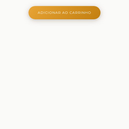
ADICIONAR AO CARRINHO
Onde aprender é criativo, lúdico e belo - Ferramentas
criativas para aprender, brincar e crescer
Comprar
Papelaria
Brinquedos