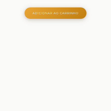
ADICIONAR AO CARRINHO
Onde aprender é criativo, lúdico e belo - Ferramentas
criativas para aprender, brincar e crescer
Comprar
Papelaria
Brinquedos