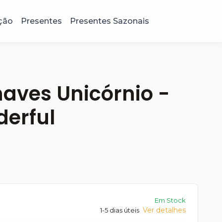
ção
Presentes
Presentes Sazonais
aves Unicórnio -
derful
Em Stock
Ver detalhes
1-5 dias úteis