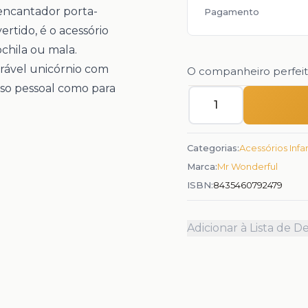
encantador porta-
Pagamento
rtido, é o acessório
chila ou mala.
rável unicórnio com
O companheiro perfeito 
uso pessoal como para
Quantidade
Categorias:
Acessórios Infan
Marca:
Mr Wonderful
ISBN:
8435460792479
Adicionar à Lista de D