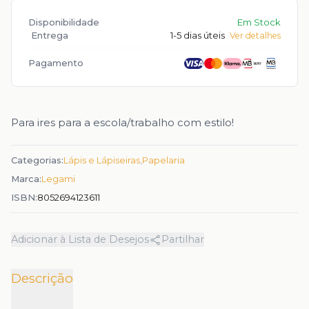
Disponibilidade
Em Stock
Entrega
1-5 dias úteis
Ver detalhes
Pagamento
Para ires para a escola/trabalho com estilo!
Categorias:
Lápis e Lápiseiras
,
Papelaria
Marca:
Legami
ISBN:
8052694123611
Adicionar à Lista de Desejos
Partilhar
Descrição