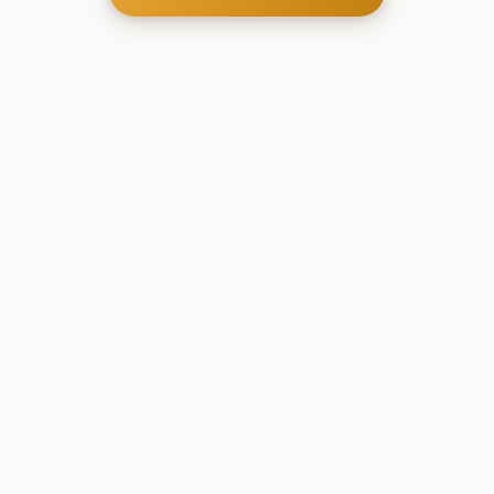
Onde aprender é criativo, lúdico e belo - Ferramentas
criativas para aprender, brincar e crescer
Comprar
Papelaria
Brinquedos
Presentes