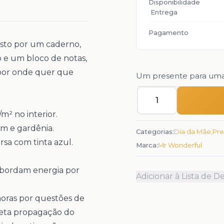
Disponibilidade
Entrega
Pagamento
sto por um caderno,
 e um bloco de notas,
 por onde quer que
Um presente para uma
Quantidade
m² no interior.
im e gardênia.
Categorias:
Dia da Mãe
,
Pre
rsa
com tinta azul.
Marca:
Mr Wonderful
nsbordam energia por
Adicionar à Lista de D
oras por questões de
reta propagação do