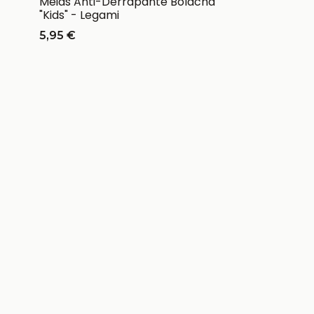
Meias Anti-Derrapante Bolacha
"Kids" - Legami
5,95 €