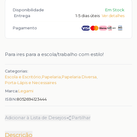
Disponibilidade
Em Stock
Entrega
1-5 dias úteis
Ver detalhes
Pagamento
Para ires para a escola/trabalho com estilo!
Categorias:
Escola e Escritório
,
Papelaria
,
Papelaria Diversa
,
Porta-Lápis e Necessaires
Marca:
Legami
ISBN:
8052694123444
Adicionar à Lista de Desejos
Partilhar
Descrição