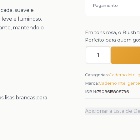
Pagamento
icada, suave e
 leve e luminoso.
gante, mantendo o
Em tons rosa, o Blush 
Perfeito para quem gos
Quantidade
Categorias:
Caderno Inteli
Marca:
Caderno Inteligente
ISBN:
7908615808796
s lisas brancas para
Adicionar à Lista de D