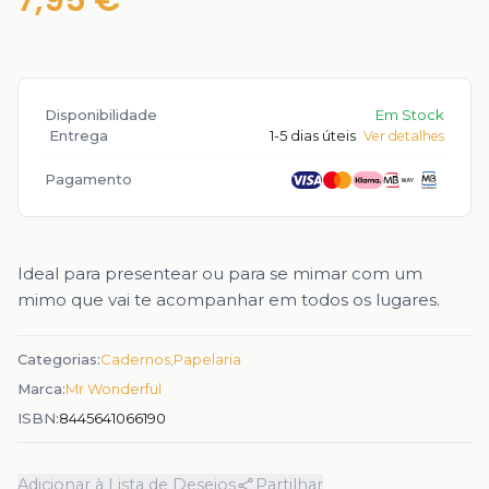
7,95 €
Disponibilidade
Em Stock
Entrega
1-5 dias úteis
Ver detalhes
Pagamento
Ideal para presentear ou para se mimar com um
mimo que vai te acompanhar em todos os lugares.
Categorias:
Cadernos
,
Papelaria
Marca:
Mr Wonderful
ISBN:
8445641066190
Adicionar à Lista de Desejos
Partilhar