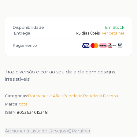
Disponibilidade
Em Stock
Entrega
1-5 dias úteis
Ver detalhes
Pagamento
Traz diversão e cor ao seu dia a dia com designs
irresistíveis!
Categorias:
Borrachas e Afias
,
Papelaria
,
Papelaria Diversa
Marca:
itotal
ISBN:
8053634015348
Adicionar à Lista de Desejos
Partilhar