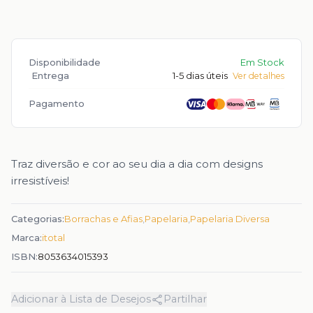
Disponibilidade
Em Stock
Entrega
1-5 dias úteis
Ver detalhes
Pagamento
Traz diversão e cor ao seu dia a dia com designs
irresistíveis!
Categorias:
Borrachas e Afias
,
Papelaria
,
Papelaria Diversa
Marca:
itotal
ISBN:
8053634015393
Adicionar à Lista de Desejos
Partilhar